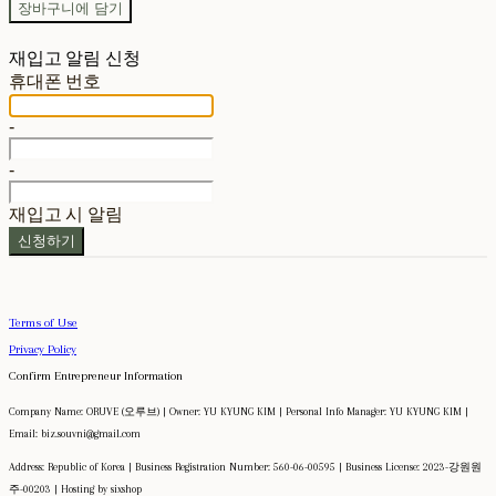
장바구니에 담기
재입고 알림 신청
휴대폰 번호
-
-
재입고 시 알림
신청하기
Terms of Use
Privacy Policy
Confirm Entrepreneur Information
Company Name: ORUVE (오루브) | Owner: YU KYUNG KIM | Personal Info Manager: YU KYUNG KIM |
Email: biz.souvni@gmail.com
Address: Republic of Korea | Business Registration Number:
560-06-00595
| Business License:
2023-강원원
주-00203
| Hosting by sixshop