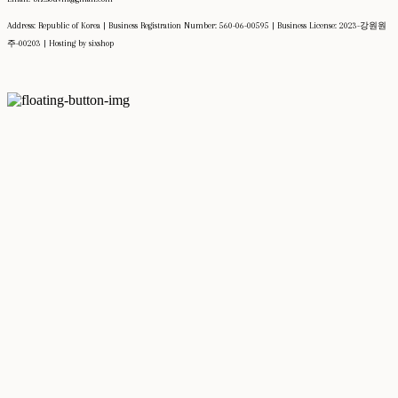
Address: Republic of Korea | Business Registration Number:
560-06-00595
| Business License:
2023-강원원
주-00203
| Hosting by sixshop