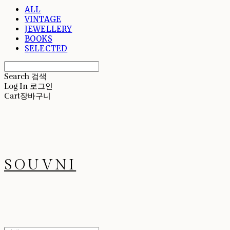
ALL
VINTAGE
JEWELLERY
BOOKS
SELECTED
Search
검색
Log In
로그인
Cart
장바구니
SOUVNI