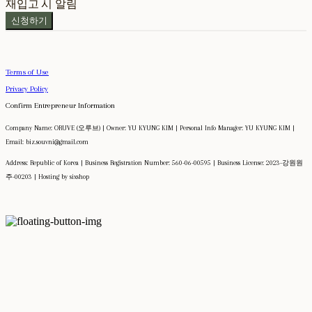
재입고 시 알림
신청하기
Terms of Use
Privacy Policy
Confirm Entrepreneur Information
Company Name: ORUVE (오루브) | Owner: YU KYUNG KIM | Personal Info Manager: YU KYUNG KIM |
Email: biz.souvni@gmail.com
Address: Republic of Korea | Business Registration Number:
560-06-00595
| Business License:
2023-강원원
주-00203
| Hosting by sixshop