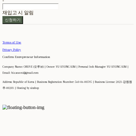
-
재입고 시 알림
신청하기
Terms of Use
Privacy Policy
Confirm Entrepreneur Information
Company Name: ORUVE (오루브) | Owner: YU KYUNG KIM | Personal Info Manager: YU KYUNG KIM |
Email: biz.souvni@gmail.com
Address: Republic of Korea | Business Registration Number:
560-06-00595
| Business License:
2023-강원원
주-00203
| Hosting by sixshop